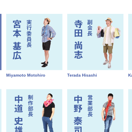
Miyamoto Motohiro
Terada Hisashi
K