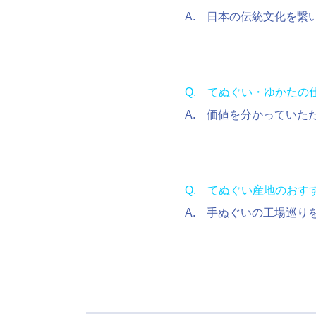
A. 日本の伝統文化を繋
Q. てぬぐい・ゆかた
A. 価値を分かっていた
Q. てぬぐい産地のおす
A. 手ぬぐいの工場巡り